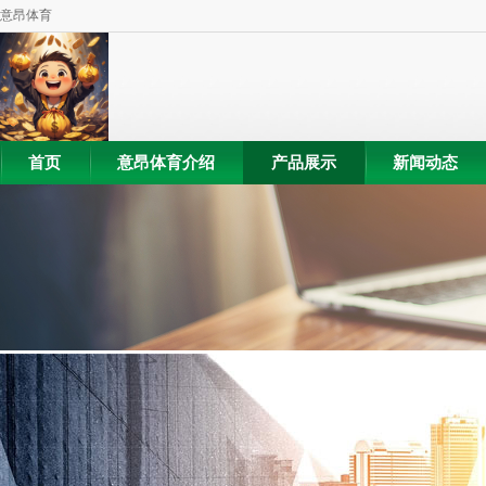
意昂体育
首页
意昂体育介绍
产品展示
新闻动态