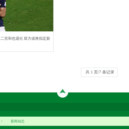
二宫和也退社 双方或将拟定新
共 1 页/7 条记录
/
新闻动态