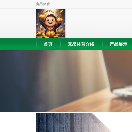
意昂体育
首页
意昂体育介绍
产品展示