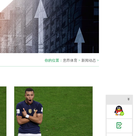
你的位置：
意昂体育
>
新闻动态
>
QQ咨询
意昂体育