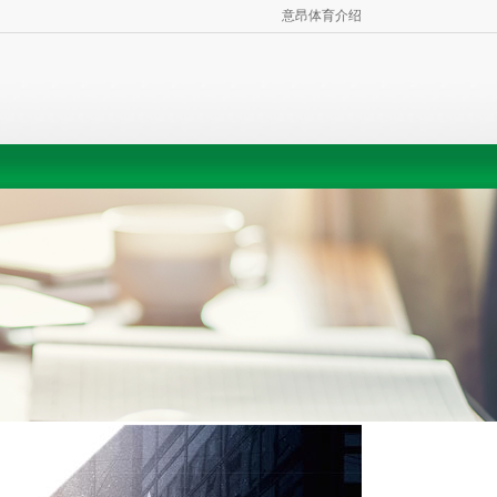
意昂体育介绍