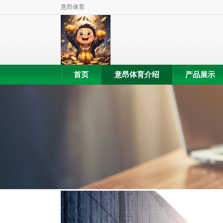
意昂体育
首页
意昂体育介绍
产品展示