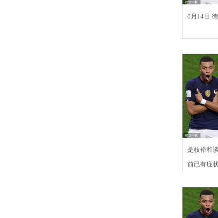
6月14日 
是枝裕和
前已有症