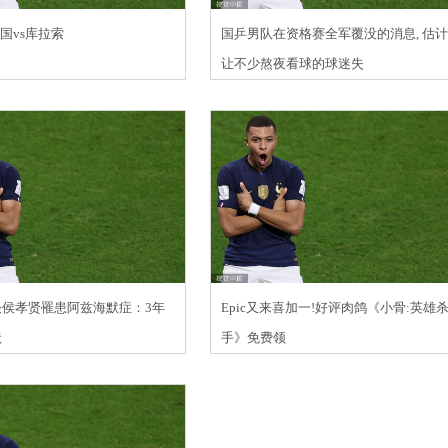
德国vs库拉索
国乒男队在资格赛全军覆没的消息, 估计
让不少熬夜看球的球迷失
谈侯孝贤罹患阿兹海默症：3年
Epic又来喜加一!好评肉鸽《小骨:英雄
状
手》免费领