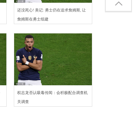
返回顶部
还没死心! 美记: 勇士仍在追求詹姆斯, 让
詹姆斯在勇士组建
杀
权志龙否认吸毒传闻：会积极配合调查机
关调查